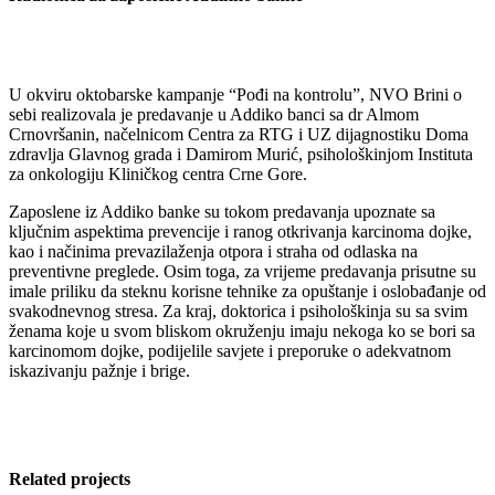
U okviru oktobarske kampanje “Pođi na kontrolu”, NVO Brini o
sebi realizovala je predavanje u Addiko banci sa dr Almom
Crnovršanin, načelnicom Centra za RTG i UZ dijagnostiku Doma
zdravlja Glavnog grada i Damirom Murić, psihološkinjom Instituta
za onkologiju Kliničkog centra Crne Gore.
Zaposlene iz Addiko banke su tokom predavanja upoznate sa
ključnim aspektima prevencije i ranog otkrivanja karcinoma dojke,
kao i načinima prevazilaženja otpora i straha od odlaska na
preventivne preglede. Osim toga, za vrijeme predavanja prisutne su
imale priliku da steknu korisne tehnike za opuštanje i oslobađanje od
svakodnevnog stresa. Za kraj, doktorica i psihološkinja su sa svim
ženama koje u svom bliskom okruženju imaju nekoga ko se bori sa
karcinomom dojke, podijelile savjete i preporuke o adekvatnom
iskazivanju pažnje i brige.
Related projects