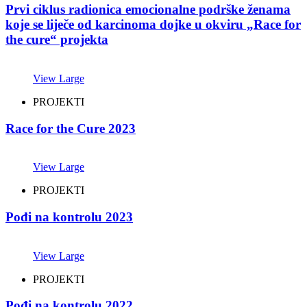
Prvi ciklus radionica emocionalne podrške ženama
koje se liječe od karcinoma dojke u okviru „Race for
the cure“ projekta
View Large
PROJEKTI
Race for the Cure 2023
View Large
PROJEKTI
Pođi na kontrolu 2023
View Large
PROJEKTI
Pođi na kontrolu 2022