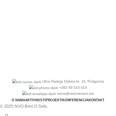
AKTUELNOSTI
Podrška ženama kojima se dijagnostikuje karcinom
dojke – poklon paket
AKTUELNOSTI
Međunarodni dan žena na Institutu za onkologiju
Kliničkog centra Crne Gore
Ulica Radoja Dakića br. 16, Podgorica
+382 69 010 014
ivona@visionevent.me
O NAMA
AKTIVNOSTI
PROJEKTI
KONFERENCIJA
KONTAKT
© 2025 NVO Brini O Sebi.