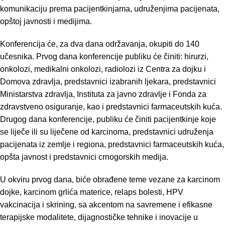
komunikaciju prema pacijentkinjama, udruženjima pacijenata,
opštoj javnosti i medijima.
Konferencija će, za dva dana održavanja, okupiti do 140
učesnika. Prvog dana konferencije publiku će činiti: hirurzi,
onkolozi, medikalni onkolozi, radiolozi iz Centra za dojku i
Domova zdravlja, predstavnici izabranih ljekara, predstavnici
Ministarstva zdravlja, Instituta za javno zdravlje i Fonda za
zdravstveno osiguranje, kao i predstavnici farmaceutskih kuća.
Drugog dana konferencije, publiku će činiti pacijentkinje koje
se liječe ili su liječene od karcinoma, predstavnici udruženja
pacijenata iz zemlje i regiona, predstavnici farmaceutskih kuća,
opšta javnost i predstavnici crnogorskih medija.
U okviru prvog dana, biće obrađene teme vezane za karcinom
dojke, karcinom grlića materice, relaps bolesti, HPV
vakcinacija i skrining, sa akcentom na savremene i efikasne
terapijske modalitete, dijagnostičke tehnike i inovacije u