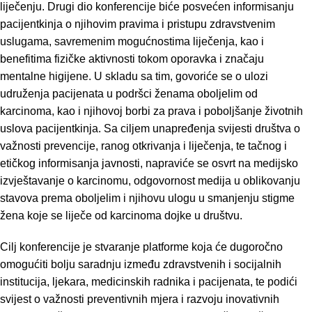
liječenju. Drugi dio konferencije biće posvećen informisanju
pacijentkinja o njihovim pravima i pristupu zdravstvenim
uslugama, savremenim mogućnostima liječenja, kao i
benefitima fizičke aktivnosti tokom oporavka i značaju
mentalne higijene. U skladu sa tim, govoriće se o ulozi
udruženja pacijenata u podršci ženama oboljelim od
karcinoma, kao i njihovoj borbi za prava i poboljšanje životnih
uslova pacijentkinja. Sa ciljem unapređenja svijesti društva o
važnosti prevencije, ranog otkrivanja i liječenja, te tačnog i
etičkog informisanja javnosti, napraviće se osvrt na medijsko
izvještavanje o karcinomu, odgovornost medija u oblikovanju
stavova prema oboljelim i njihovu ulogu u smanjenju stigme
žena koje se liječe od karcinoma dojke u društvu.
Cilj konferencije je stvaranje platforme koja će dugoročno
omogućiti bolju saradnju između zdravstvenih i socijalnih
institucija, ljekara, medicinskih radnika i pacijenata, te podići
svijest o važnosti preventivnih mjera i razvoju inovativnih