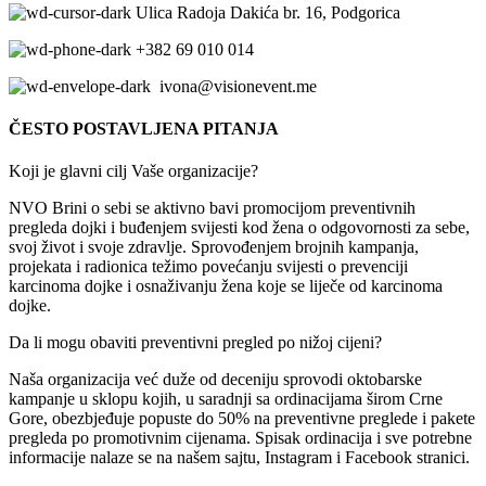
Ulica Radoja Dakića br. 16, Podgorica
+382 69 010 014
ivona@visionevent.me
ČESTO POSTAVLJENA PITANJA
Koji je glavni cilj Vaše organizacije?
NVO Brini o sebi se aktivno bavi promocijom preventivnih
pregleda dojki i buđenjem svijesti kod žena o odgovornosti za sebe,
svoj život i svoje zdravlje. Sprovođenjem brojnih kampanja,
projekata i radionica težimo povećanju svijesti o prevenciji
karcinoma dojke i osnaživanju žena koje se liječe od karcinoma
dojke.
Da li mogu obaviti preventivni pregled po nižoj cijeni?
Naša organizacija već duže od deceniju sprovodi oktobarske
kampanje u sklopu kojih, u saradnji sa ordinacijama širom Crne
Gore, obezbjeđuje popuste do 50% na preventivne preglede i pakete
pregleda po promotivnim cijenama. Spisak ordinacija i sve potrebne
informacije nalaze se na našem sajtu, Instagram i Facebook stranici.