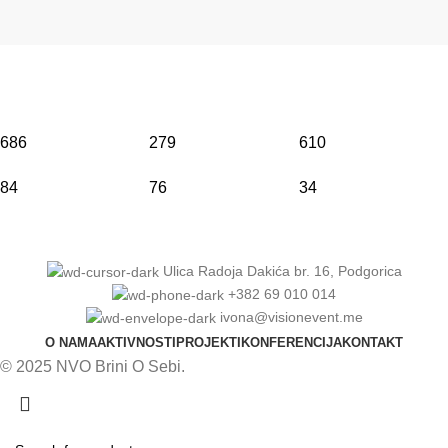
686
279
610
84
76
34
Ulica Radoja Dakića br. 16, Podgorica
+382 69 010 014
ivona@visionevent.me
O NAMA
AKTIVNOSTI
PROJEKTI
KONFERENCIJA
KONTAKT
© 2025 NVO Brini O Sebi.